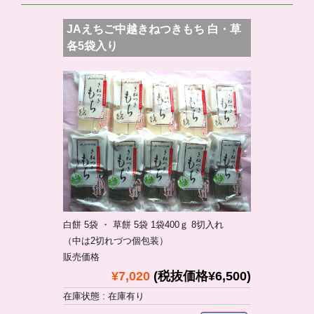
JAえちご中越きねつきもち 白・草
各5袋入り
白餅 5袋 ・ 草餅 5袋 1袋400ｇ 8切入れ
（中は2切れづつ個包装）
販売価格
¥7,020
(税抜価格¥6,500)
在庫状態 : 在庫有り