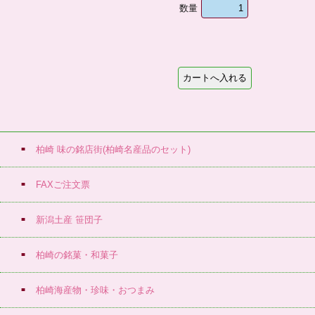
数量
柏崎 味の銘店街(柏崎名産品のセット)
FAXご注文票
新潟土産 笹団子
柏崎の銘菓・和菓子
柏崎海産物・珍味・おつまみ