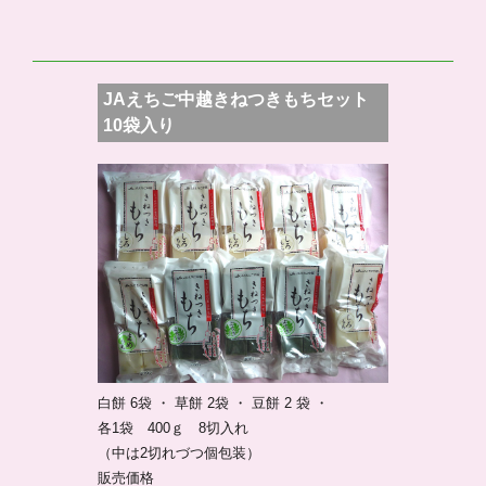
JAえちご中越きねつきもちセット
10袋入り
白餅 6袋 ・ 草餅 2袋 ・ 豆餅 2 袋 ・
各1袋 400ｇ 8切入れ
（中は2切れづつ個包装）
販売価格