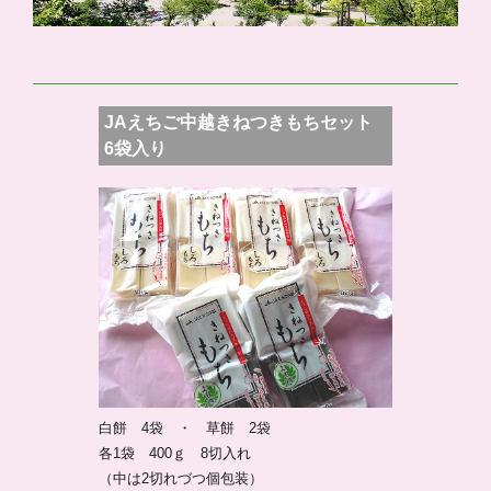
JAえちご中越きねつきもちセット
6袋入り
白餅 4袋 ・ 草餅 2袋
各1袋 400ｇ 8切入れ
（中は2切れづつ個包装）