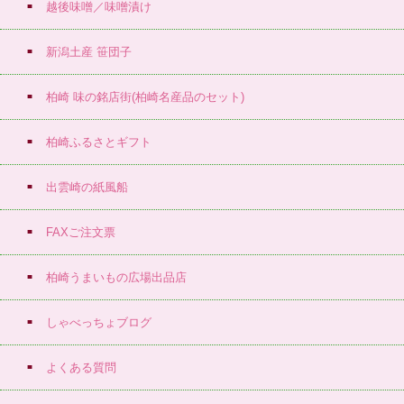
越後味噌／味噌漬け
新潟土産 笹団子
柏崎 味の銘店街(柏崎名産品のセット)
柏崎ふるさとギフト
出雲崎の紙風船
FAXご注文票
柏崎うまいもの広場出品店
しゃべっちょブログ
よくある質問