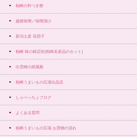
柏崎の杵つき餅
越後味噌／味噌漬け
新潟土産 笹団子
柏崎 味の銘店街(柏崎名産品のセット)
出雲崎の紙風船
柏崎うまいもの広場出品店
しゃべっちょブログ
よくある質問
柏崎うまいもの広場 お買物の流れ