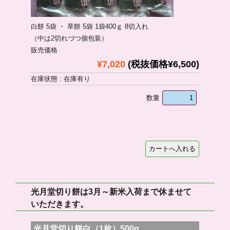
白餅 5袋 ・ 草餅 5袋 1袋400ｇ 8切入れ
（中は2切れづつ個包装）
販売価格
¥7,020
(税抜価格¥6,500)
在庫状態 : 在庫有り
数量
光月堂切り餅は3月～新米入荷まで休ませて
いただきます。
光月堂切り餅白（1枚）500g