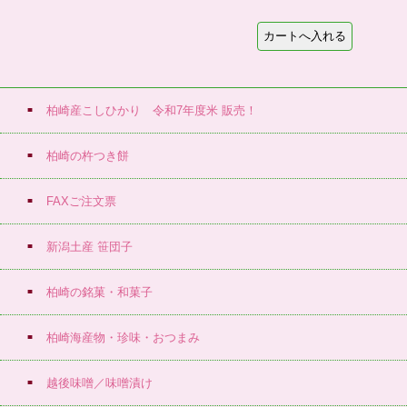
柏崎産こしひかり 令和7年度米 販売！
柏崎の杵つき餅
FAXご注文票
新潟土産 笹団子
柏崎の銘菓・和菓子
柏崎海産物・珍味・おつまみ
越後味噌／味噌漬け