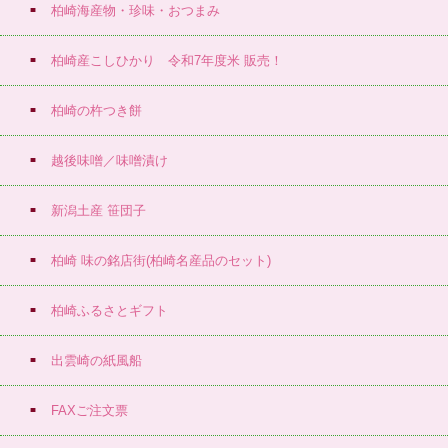
柏崎海産物・珍味・おつまみ
柏崎産こしひかり 令和7年度米 販売！
柏崎の杵つき餅
越後味噌／味噌漬け
新潟土産 笹団子
柏崎 味の銘店街(柏崎名産品のセット)
柏崎ふるさとギフト
出雲崎の紙風船
FAXご注文票