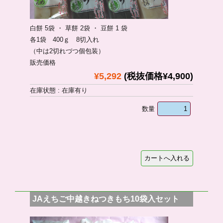
白餅 5袋 ・ 草餅 2袋 ・ 豆餅 1 袋
各1袋 400ｇ 8切入れ
（中は2切れづつ個包装）
販売価格
¥5,292
(税抜価格¥4,900)
在庫状態 : 在庫有り
数量
JAえちご中越きねつきもち10袋入セット