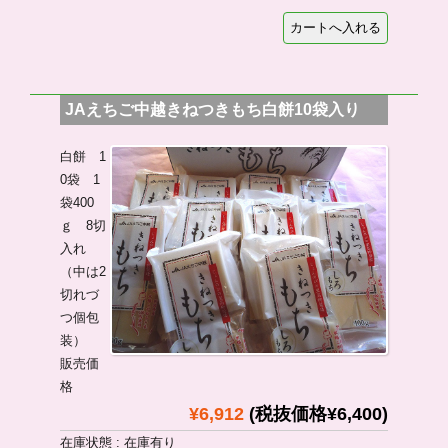
JAえちご中越きねつきもち白餅10袋入り
白餅 1
0袋 1
袋400
ｇ 8切
入れ
（中は2
切れづ
つ個包
装）
販売価
格
¥6,912
(税抜価格¥6,400)
在庫状態 : 在庫有り