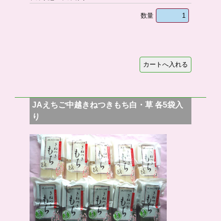
数量
JAえちご中越きねつきもち白・草 各5袋入
り