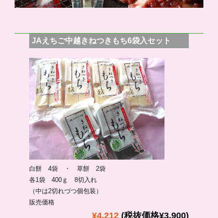
JAえちご中越きねつきもち6袋入セット
白餅 4袋 ・ 草餅 2袋
各1袋 400ｇ 8切入れ
（中は2切れづつ個包装）
販売価格
¥4,212
(税抜価格¥3,900)