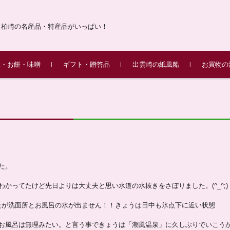
・柏崎の名産品・特産品がいっぱい！
米・お餅・味噌
ギフト・贈答品
出雲崎の紙風船
お買物の
産こしひかり 令和7年
の杵つき餅
／味噌漬け
柏崎 味の銘店街(柏崎名産品
柏崎ふるさとギフト
昔ながらの紙風船
花・果物・季節のイベント
動物・魚
絵手紙・レターセット
紙風船ができるまで
ふるさとギフト米山
ふるさとギフト越後
ふるさとギフト黒姫
ふるさとギフト八石
JAえちご中越きねつき
出品店紹介
販売！
のセット)
セット
た。
かってたけど先日よりは大丈夫と思い水道の水抜きをさぼりました。(^_^;)
が洗面所とお風呂の水が出ません！！きょうは日中も氷点下に近い状態
風呂は無理みたい。と言う事できょうは「潮風温泉」に久しぶりでいこう