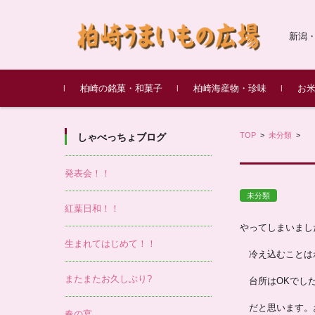
新潟
コンテンツに移動
柏崎の銘菓・和菓子
柏崎海産物・珍味
お
新潟土産 笹団子
愛松堂
綾子舞本舗タカハシ
新野屋
甘味処 餡庵
最上屋
柏崎産もぞく（もずく）
鱈の親子漬け
鯛味噌
柏崎
柏崎
味噌
TOP
>
未分類
度米 
>
しゃべっちょブログ
発表会！！
未分類
紅葉日和！！
やってしまいまし
生まれてはじめて！！
冷え込むことはわ
またまたお久しぶり?
台所はOKでした
だと思います。お
春の宴