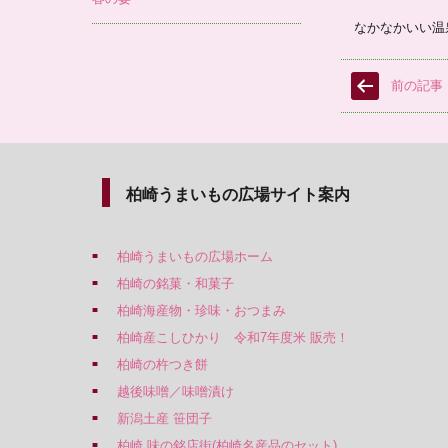
なかなかいい温
前の記事
柏崎うまいもの広場サイト案内
柏崎うまいもの広場ホーム
柏崎の銘菓・和菓子
柏崎海産物・珍味・おつまみ
柏崎産こしひかり 令和7年度米 販売！
柏崎の杵つき餅
越後味噌／味噌漬け
新潟土産 笹団子
柏崎 味の銘店街(柏崎名産品のセット)