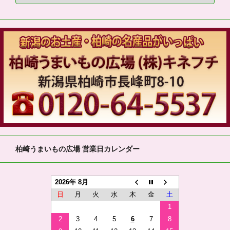
柏崎うまいもの広場 営業日カレンダー
2026年 8月
日
月
火
水
木
金
土
1
2
3
4
5
6
7
8