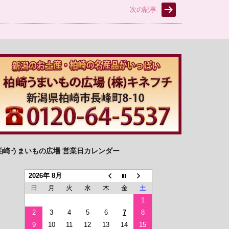
次の記事
柏崎うまいもの広場 営業日カレンダー
2026年 8月
日
月
火
水
木
金
土
1
2
3
4
5
6
7
8
9
10
11
12
13
14
15