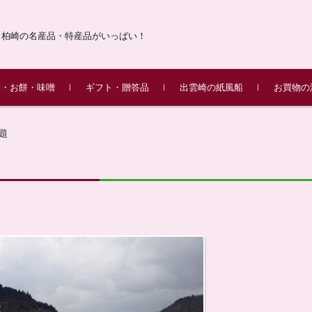
・柏崎の名産品・特産品がいっぱい！
米・お餅・味噌
ギフト・贈答品
出雲崎の紙風船
お買物の
産こしひかり 令和7年
の杵つき餅
／味噌漬け
柏崎 味の銘店街(柏崎名産品
柏崎ふるさとギフト
昔ながらの紙風船
花・果物・季節のイベント
動物・魚
絵手紙・レターセット
紙風船ができるまで
ふるさとギフト米山
ふるさとギフト越後
ふるさとギフト黒姫
ふるさとギフト八石
JAえちご中越きねつき
出品店紹介
題
販売！
のセット)
セット