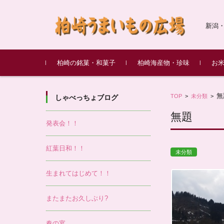
新潟
コンテンツに移動
柏崎の銘菓・和菓子
柏崎海産物・珍味
お
新潟土産 笹団子
愛松堂
綾子舞本舗タカハシ
新野屋
甘味処 餡庵
最上屋
柏崎産もぞく（もずく）
鱈の親子漬け
鯛味噌
柏崎
柏崎
味噌
無
TOP
>
未分類
度米 
>
しゃべっちょブログ
無題
発表会！！
紅葉日和！！
未分類
生まれてはじめて！！
またまたお久しぶり?
春の宴