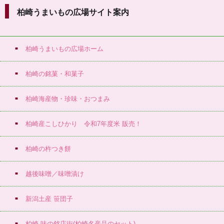
柏崎うまいもの広場サイト案内
柏崎うまいもの広場ホーム
柏崎の銘菓・和菓子
柏崎海産物・珍味・おつまみ
柏崎産こしひかり 令和7年度米 販売！
柏崎の杵つき餅
越後味噌／味噌漬け
新潟土産 笹団子
柏崎 味の銘店街(柏崎名産品のセット)