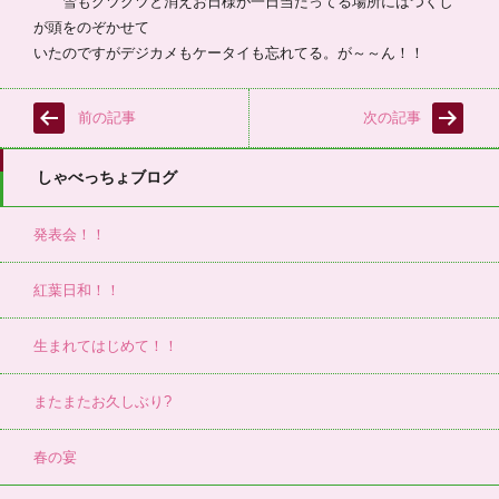
雪もグツグツと消えお日様が一日当たってる場所にはつくし
が頭をのぞかせて
いたのですがデジカメもケータイも忘れてる。が～～ん！！
前の記事
次の記事
しゃべっちょブログ
発表会！！
紅葉日和！！
生まれてはじめて！！
またまたお久しぶり?
春の宴