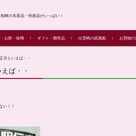
・柏崎の名産品・特産品がいっぱい！
米・お餅・味噌
ギフト・贈答品
出雲崎の紙風船
お買物の
産こしひかり 令和7年
の杵つき餅
／味噌漬け
柏崎 味の銘店街(柏崎名産品
柏崎ふるさとギフト
昔ながらの紙風船
花・果物・季節のイベント
動物・魚
絵手紙・レターセット
紙風船ができるまで
ふるさとギフト米山
ふるさとギフト越後
ふるさとギフト黒姫
ふるさとギフト八石
JAえちご中越きねつき
出品店紹介
正月といえば・・
販売！
のセット)
セット
いえば・・
ない！！