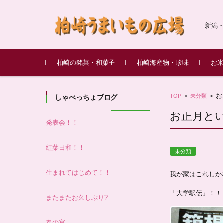
新潟
コンテンツに移動
柏崎の銘菓・和菓子
柏崎海産物・珍味
お
新潟土産 笹団子
愛松堂
綾子舞本舗タカハシ
新野屋
甘味処 餡庵
最上屋
柏崎産もぞく（もずく）
鱈の親子漬け
鯛味噌
柏崎
柏崎
味噌
お
TOP
>
未分類
度米 
>
しゃべっちょブログ
お正月と
発表会！！
紅葉日和！！
未分類
生まれてはじめて！！
我が家はこれしか
「大学駅伝」！！
またまたお久しぶり?
春の宴