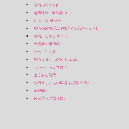
柏崎の杵つき餅
越後味噌／味噌漬け
新潟土産 笹団子
柏崎 味の銘店街(柏崎名産品のセット)
柏崎ふるさとギフト
出雲崎の紙風船
FAXご注文票
柏崎うまいもの広場出品店
しゃべっちょブログ
よくある質問
柏崎うまいもの広場 お買物の流れ
法規表示
個人情報の取り扱い