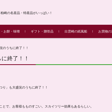
・柏崎の名産品・特産品がいっぱい！
米・お餅・味噌
ギフト・贈答品
出雲崎の紙風船
お買物の
産こしひかり 令和7年
の杵つき餅
／味噌漬け
柏崎 味の銘店街(柏崎名産品
柏崎ふるさとギフト
昔ながらの紙風船
花・果物・季節のイベント
動物・魚
絵手紙・レターセット
紙風船ができるまで
ふるさとギフト米山
ふるさとギフト越後
ふるさとギフト黒姫
ふるさとギフト八石
JAえちご中越きねつき
出品店紹介
況のうちに終了！！
販売！
のセット)
セット
ちに終了！！
つり」も大盛況のうちに終了！！
ことで、お客様もものすごい。スカイツリー効果もあるらしい。