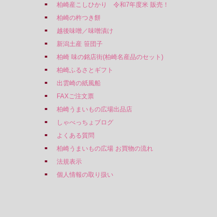
柏崎産こしひかり 令和7年度米 販売！
柏崎の杵つき餅
越後味噌／味噌漬け
新潟土産 笹団子
柏崎 味の銘店街(柏崎名産品のセット)
柏崎ふるさとギフト
出雲崎の紙風船
FAXご注文票
柏崎うまいもの広場出品店
しゃべっちょブログ
よくある質問
柏崎うまいもの広場 お買物の流れ
法規表示
個人情報の取り扱い