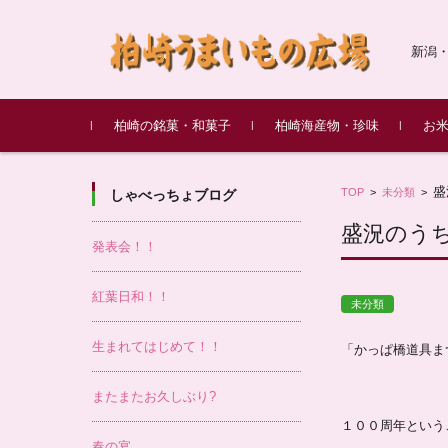
新潟
コンテンツに移動
柏崎の銘菓・和菓子
柏崎海産物・珍味
お
新潟土産 笹団子
愛松堂
綾子舞本舗タカハシ
新野屋
甘味処 餡庵
最上屋
柏崎産もぞく（もずく）
鱈の親子漬け
鯛味噌
柏崎
柏崎
味噌
盛
TOP
>
未分類
度米 
>
しゃべっちょブログ
盛況のう
発表会！！
紅葉日和！！
未分類
生まれてはじめて！！
「かっぱ橋道具ま
またまたお久しぶり?
１００周年という
春の宴